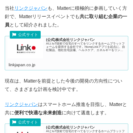
当社
リンクジャパン
も、Matterに積極的に参画していく方
針で、Matterリリースイベントでも
共に取り組む企業の一
員
として紹介されました。
(公式)株式会社リンクジャパン
AIとIoT技術で住宅のすべてをリンクするホームプラットフ
ォームを提供する会社です。HomeLinkアプリを起点に、自
社製品、他社住宅設備、ヘルスケア、エネルギーをリンク
し、住宅に頭脳を持たせます（Home OS）。​ これによ
り、住宅が執事付きの住まいとなり、病院となり、介護施
設となり、発電所となるなど、住宅をスマ
linkjapan.co.jp
現在は、Matterを前提とした今後の開発の方向性につい
て、さまざまな計画を検討中です。
リンクジャパン
はスマートホーム推進を目指し、Matterと
共に
便利で快適な未来創造
に向けて邁進します。
(公式)株式会社リンクジャパン
AIとIoT技術で住宅のすべてをリンクするホームプラットフ