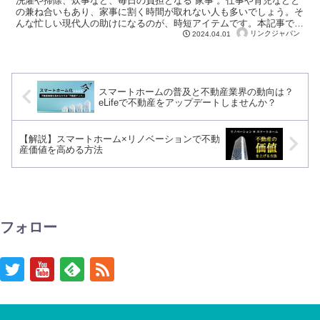
洗濯や掃除、炊事など、毎日の負担となる”家事”。仕事や育児などと
の兼ね合いもあり、家事に割く時間が取れない人も多いでしょう。そ
んな忙しい現代人の助けになるのが、時短アイテムです。本記事で
は、家事の時短アイテムを1人暮らし・ファミリー層別に紹介しま
リンクジャパン
2024.04.01
す。
スマートホームの普及と不動産業界の動向は？
eLifeで不動産をアップデートしませんか？
【解説】スマートホーム×リノベーションで不動
産価値を高める方法
フォロー