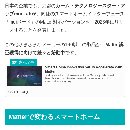
日本の企業でも、京都の
カーム・テクノロジースタートア
ップmui Lab
が、同社のスマートホームインターフェース
「muiボード」のMatter対応バージョンを、2023年にリリ
ースすることを発表しました。
この他さまざまなメーカーの190以上の製品が、
Matter認
証獲得に向けて続々と始動中
です。
Smart Home Innovation Set To Accelerate With
Matter
Today members showcased their Matter products at a
launch event in Amsterdam with a wide array of
categories including…
csa-iot.org
Matterで変わるスマートホーム