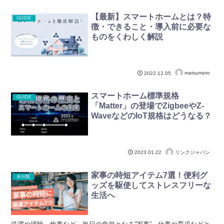
ばいけません。そこで企業が取り組んでいる「不動産DX」。今回は
その中でも「IoT住宅」に注目しました。果たしてIoT住宅に進化させ
【最新】スマートホームとは？特
ることで、賃貸入居者は増えるのでしょうか？ ランニングコストと
GUIDE
徴・できること・導入前に必要な
導入企業の声も合わせて紹介します。
ものをくわしく解説
matsumoto
2022.12.05
スマートホーム標準規格
GUIDE
「Matter」の登場でZigbeeやZ-
WaveなどのIoT規格はどうなる？
リンクジャパン
2023.01.22
家事の時短アイテム7選！便利グ
未分類
ッズを駆使してストレスフリーな
生活へ