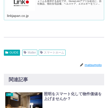
ォームを提供する会社です。HomeLinkアプリを起点に、自
社製品、他社住宅設備、ヘルスケア、エネルギーをリンク
し、住宅に頭脳を持たせます（Home OS）。​ これによ
り、住宅が執事付きの住まいとなり、病院となり、介護施
設となり、発電所となるなど、住宅をスマ
linkjapan.co.jp
GUIDE
Matter
スマートホーム
matsumoto
関連記事
照明をスマート化して物件価値を
PR
上げませんか？