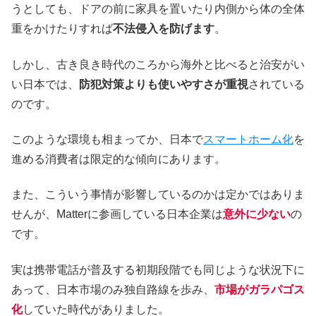
うとしても、ドアの前に家具を置いたり内側から体の全体
重をかけたりすれば
不法侵入を防げます
。
しかし、古き良き時代のころから海外と比べると治安がい
い日本では、
防犯対策よりも使いやすさが重視
されている
のです。
このような環境も相まってか、日本で
スマートホーム化
を
進める消費者は限定的な傾向にあります。
また、こういう事情が影響しているのかは定かではありま
せんが、Matterに参画している日本企業は
意外に少ない
の
です。
実は携帯電話が普及する初期段階でも同じような状況下に
あって、日本市場のみ独自路線を歩み、
市場がガラパゴス
化
していた時代がありました。