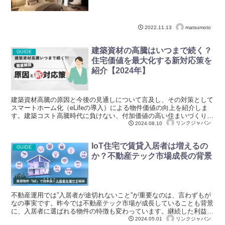
matsumoto
2022.11.13
建築資材の高騰はいつまで続く？
GUIDE
住宅価値を最大化する新対応策を
紹介【2024年】
建築資材高騰の原因と今後の見通しについて言及し、その対策として
スマートホーム化（eLifeの導入）による物件価値の向上を紹介しま
す。建築コスト高騰時代に負けない、付加価値の高い住まいづくりの
具体策を提案します。
リンクジャパン
2024.08.10
IoT住宅で賃貸入居者は増えるの
GUIDE
か？不動産テック市場成長の背景
不動産運用では”入居者が途切れないこと”が重要なのは、言わずもが
なの事実です。昨今では不動産テック市場が成長していることも背景
に、入居者に選ばれる物件の特徴も変わっています。継続した利益を
出すためには、ニーズに合わせて物件をアップデートしていかなけれ
リンクジャパン
2024.05.01