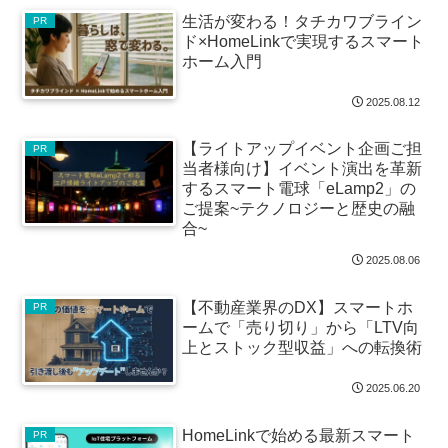
生活が変わる！タチカワブライン
PR
ド×HomeLinkで実現するスマート
ホーム入門
2025.08.12
【ライトアップイベント企画ご担
PR
当者様向け】イベント演出を革新
するスマート電球「eLamp2」の
ご提案~テクノロジーと歴史の融
合~
2025.08.06
【不動産業界のDX】スマートホ
PR
ームで「売り切り」から「LTV向
上とストック型収益」への転換術
2025.06.20
HomeLinkで始める最新スマート
PR