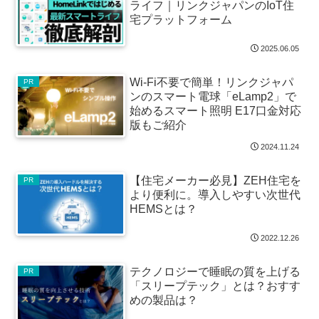
ライフ｜リンクジャパンのIoT住
宅プラットフォーム
2025.06.05
Wi-Fi不要で簡単！リンクジャパ
PR
ンのスマート電球「eLamp2」で
始めるスマート照明 E17口金対応
版もご紹介
2024.11.24
【住宅メーカー必見】ZEH住宅を
PR
より便利に。導入しやすい次世代
HEMSとは？
2022.12.26
テクノロジーで睡眠の質を上げる
PR
「スリープテック」とは？おすす
めの製品は？