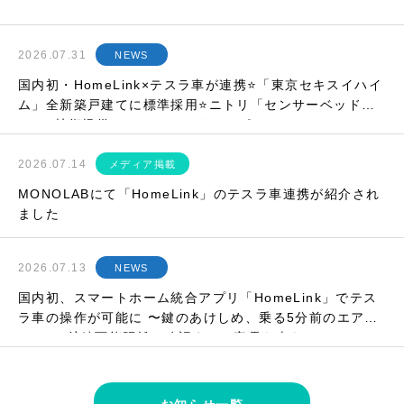
2026.07.31
NEWS
国内初・HomeLink×テスラ車が連携⭐「東京セキスイハイ
ム」全新築戸建てに標準採用⭐ニトリ「センサーベッド」
にIoT技術提供⭐etc…マンスリーレポート
2026.07.14
メディア掲載
MONOLABにて「HomeLink」のテスラ車連携が紹介され
ました
2026.07.13
NEWS
国内初、スマートホーム統合アプリ「HomeLink」でテス
ラ車の操作が可能に 〜鍵のあけしめ、乗る5分前のエアコ
ンON、航続可能距離の確認まで。家電も車も、ひとつの
アプリで〜