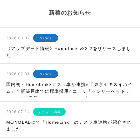
新着のお知らせ
2026.08.07
NEWS
《アップデート情報》HomeLink v22.2をリリースしまし
た
2026.07.31
NEWS
国内初・HomeLink×テスラ車が連携⭐「東京セキスイハイ
ム」全新築戸建てに標準採用⭐ニトリ「センサーベッド」
にIoT技術提供⭐etc…マンスリーレポート
2026.07.14
メディア掲載
MONOLABにて「HomeLink」のテスラ車連携が紹介され
ました