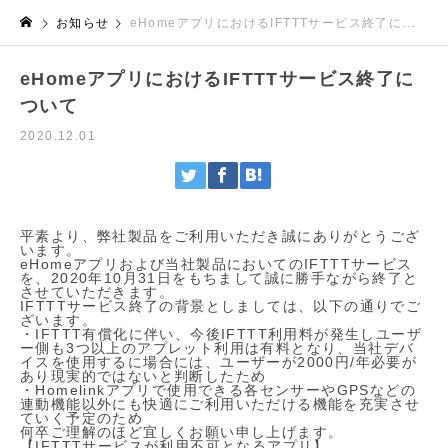
お知らせ
eHomeアプリにおけるIFTTTサービス終了について
eHomeアプリにおけるIFTTTサービス終了に
ついて
2020.12.01
平素より、弊社製品をご利用いただき誠にありがとうござ
います。
eHomeアプリおよび当社製品においてのIFTTTサービス
を、2020年10月31日をもちまして誠に勝手ながら終了と
させていただきます。
IFTTTサービス終了の背景としましては、以下の通りでご
ざいます。
・IFTTT有償化に伴い、今後IFTTT利用料が発生しユーザ
ー側も3つ以上のアプレット利用は有料となり、当社デバ
イスを使用するに場合には、ユーザーが2000円/年必要が
あり現実的ではないと判断したため
・Homelinkアプリで使用できる各センサーやGPSなどの
連動機能以外にも快適にご利用いただける機能を充実させ
ていく予定のため
何卒ご理解のほど宜しくお願い申し上げます。
【IFTTTサービスが利用不可となるアプリ】