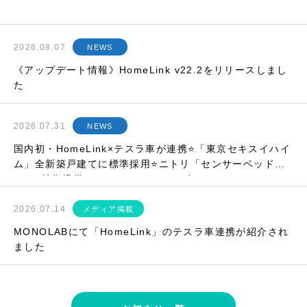
2026.08.07
NEWS
《アップデート情報》HomeLink v22.2をリリースしまし
た
2026.07.31
NEWS
国内初・HomeLink×テスラ車が連携⭐「東京セキスイハイ
ム」全新築戸建てに標準採用⭐ニトリ「センサーベッド」
にIoT技術提供⭐etc…マンスリーレポート
2026.07.14
メディア掲載
MONOLABにて「HomeLink」のテスラ車連携が紹介され
ました