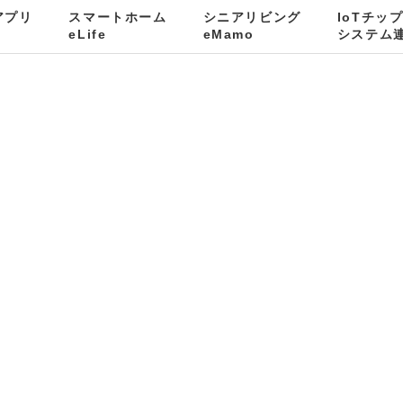
kアプリ
スマートホーム
シニアリビング
IoTチッ
eLife
eMamo
システム