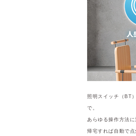
照明スイッチ（BT
で。
あらゆる操作
方法
に
帰宅すれば自動で点