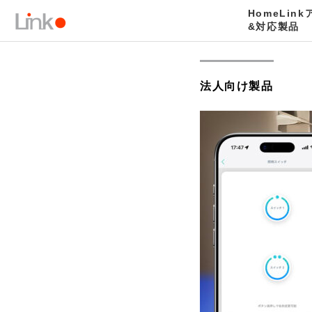
HomeLin
製品一覧
法人向け製品
LinkJapanスマート照明スイッチ
&対応製品
法人向け製品