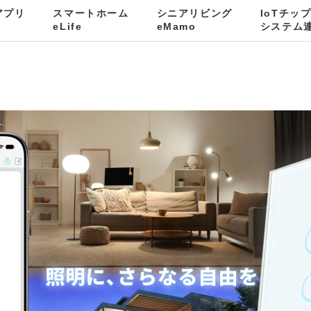
kアプリ
スマートホーム
シニアリビング
IoTチッ
（BT）
eLife
eMamo
システム