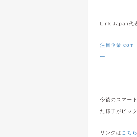
Link Jap
注目企業.com
一
今後のスマー
た様子がピッ
リンクは
こち