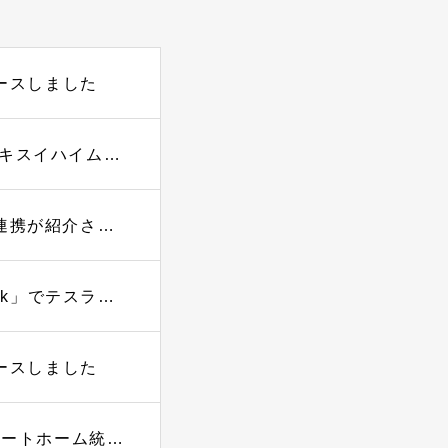
リースしました
国内初・HomeLink×テスラ車が連携⭐「東京セキスイハイム」全新築戸建てに標準採用⭐ニトリ「センサーベッド」にIoT技術提供⭐etc…マンスリーレポート
MONOLABにて「HomeLink」のテスラ車連携が紹介されました
国内初、スマートホーム統合アプリ「HomeLink」でテスラ車の操作が可能に 〜鍵のあけしめ、乗る5分前のエアコンON、航続可能距離の確認まで。家電も車も、ひとつのアプリで〜
リースしました
東京セキスイハイムの全新築戸建て住宅に“スマートホーム統合アプリ”を導入へ 〜 リンクジャパン「HomeLink」を全戸標準採用、ホームIoTで住宅DXを加速 ～