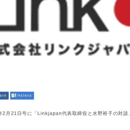
are
Hatena
年2月21日号に「Linkjapan代表取締役と水野裕子の対