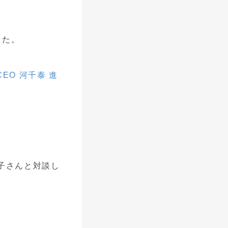
した。
EO 河千泰 進
子さんと対談し