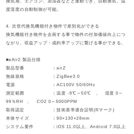
換気扇、エアコン、加湿器などと連動でき、自動換気、温
度湿度の自動制御が可能。
4. 次世代換気機能付き物件で差別化ができる
換気機能付き物件を企画する事で物件の付加価値向上につ
ながり、収益アップ・成約率アップに繋げる事ができる。
■eAir2 製品仕様
製品型番 ：airZ
無線規格 ：ZigBee3.0
電源 ：AC100V 50/60Hz
測定範囲 ：温度 -9℃～50℃ 、 湿度 0～
99％RH 、 CO2 0～5000PPM
取得認定 ：技術基準適合証明(Rマーク)
本体サイズ ：90×130×28mm
システム要件 ：iOS 11.0以上、Android 7.0以上