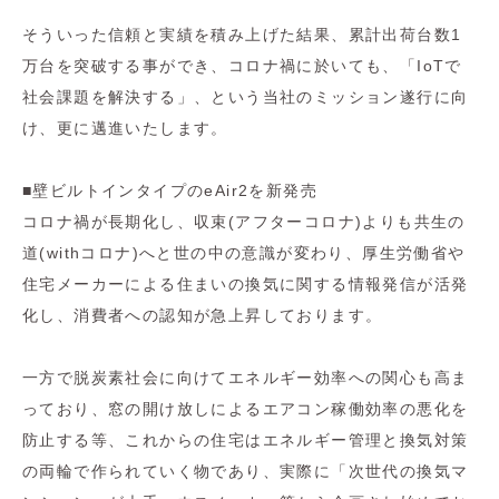
そういった信頼と実績を積み上げた結果、累計出荷台数1
万台を突破する事ができ、コロナ禍に於いても、「IoTで
社会課題を解決する」、という当社のミッション遂行に向
け、更に邁進いたします。
■壁ビルトインタイプのeAir2を新発売
コロナ禍が長期化し、収束(アフターコロナ)よりも共生の
道(withコロナ)へと世の中の意識が変わり、厚生労働省や
住宅メーカーによる住まいの換気に関する情報発信が活発
化し、消費者への認知が急上昇しております。
一方で脱炭素社会に向けてエネルギー効率への関心も高ま
っており、窓の開け放しによるエアコン稼働効率の悪化を
防止する等、これからの住宅はエネルギー管理と換気対策
の両輪で作られていく物であり、実際に「次世代の換気マ