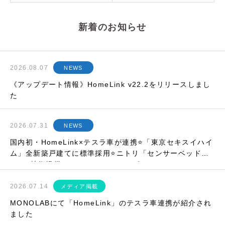
新着のお知らせ
2026.08.07
NEWS
《アップデート情報》HomeLink v22.2をリリースしまし
た
2026.07.31
NEWS
国内初・HomeLink×テスラ車が連携⭐「東京セキスイハイ
ム」全新築戸建てに標準採用⭐ニトリ「センサーベッド」
にIoT技術提供⭐etc…マンスリーレポート
2026.07.14
メディア掲載
MONOLABにて「HomeLink」のテスラ車連携が紹介され
ました