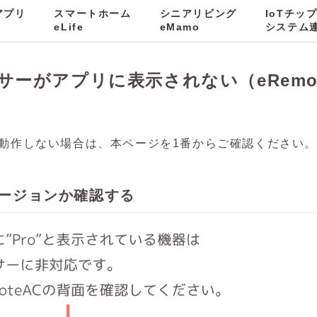
kアプリ
スマートホーム
シニアリビング
IoTチッ
emoteAC）
eLife
eMamo
システム
サーがアプリに表示されない（eRemot
動作しない場合は、本ページを1番からご確認ください。
バージョンか確認する